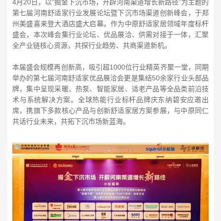
4月20日，以“掘金下沉市场，开辟河南渠道增长新路径”为主题的
第七届河南舒适家行业发展论坛暨下沉市场渠道创新峰会，于郑
州美盛喜来登大酒店盛大启幕。作为中原舒适家居领域年度标杆
盛会，本次峰会集行业论坛、优品展洽、供需对接于一体，汇聚
全产业链核心资源，共探行业趋势、共商渠道新机。
本届盛会规模再创新高，吸引超1000位行业精英齐聚一堂，同期
举办的第七届河南舒适家优品展洽会更是集结50余家行业头部品
牌，集中呈现采暖、热泵、智能家居、适老产品等全品类前沿技
术与系统解决方案。全球热能行业标杆品牌庆东纳碧安应邀出
席，携旗下多款核心产品与创新舒适家居方案参展，与中原同仁
共话行业未来，共拓下沉市场新蓝海。