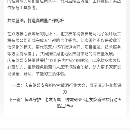
的理解能力与销售应用水平，也为后续区域推广工作提供了实战
依据与工具参考。
共绘蓝图，打造高质量合作标杆
在双方核心管理层的见证下，北京庆东纳碧安与河北子凌环境工
程有限公司正式完成五年战略合作签约。此次签约不仅是彼此互
信深化的标志，更代表双方将在渠道协同、项目推进、技术服务
等方面持续携手，共同推进河北地区热能市场的高质量发展。
庆东纳碧安将继续秉持“以用户为中心”的理念，以冷凝技术为核
心驱动力，推动绿色能源与人居环境融合创新，助力更多家庭实
现温暖、舒适、节能的生活体验。
上一篇：
庆东纳碧安亮相农村能源行业大会，展示清洁热能智造
力
下一篇：
恒温守护 · 老友专属丨纳碧安NPE老友焕新巡检行动火
热进行中