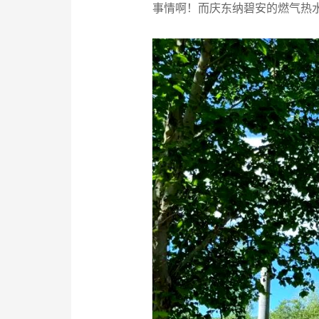
事情啊！而庆东纳碧安的燃气热