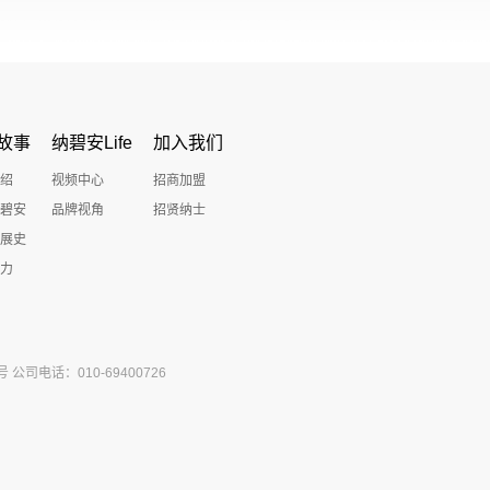
故事
纳碧安Life
加入我们
绍
视频中心
招商加盟
碧安
品牌视角
招贤纳士
展史
力
司电话：010-69400726