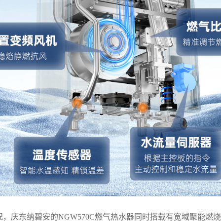
，庆东纳碧安的NGW570C燃气热水器同时搭载有宽域聚能燃