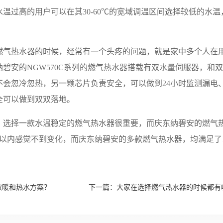
温过高的用户可以在其30-60℃的宽域调温区间选择较低的水
燃气热水器的时候，经常有一个头疼的问题，就是家中多个人在
碧安的NGW570C系列的燃气热水器搭载有双水量伺服器，和
会忽冷忽热，另一颗芯片负责安全，可以做到24小时监测漏电、
全可以做到双双落地。
，选择一款水温稳定的燃气热水器很重要，而庆东纳碧安的燃气
℃以内感觉不到变化，而庆东纳碧安的多款燃气热水器，均满足
取暖和热水方案？
下一篇：
大家在选择燃气热水器的时候都有