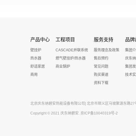
产品中心
工程项目
服务支持
品牌
壁挂炉
CASCADE并联系统
服务理念及政策
集团介
热水器
燃气壁挂炉/热水器
售后预约
庆东纳
舒适家居
商业锅炉
常见问题
集团发
商用
购买渠道
技术实
资料下载
北京庆东纳碧安热能设备有限公司| 北京市顺义区马坡聚源东路27号 公
Copyright © 2021 庆东纳碧安.
京ICP备10040319号-2