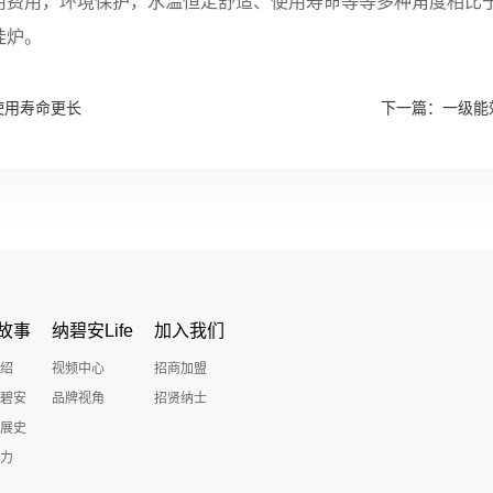
用费用，环境保护，水温恒定舒适、使用寿命等等多种角度相比
挂炉。
使用寿命更长
下一篇：
一级能
故事
纳碧安Life
加入我们
绍
视频中心
招商加盟
碧安
品牌视角
招贤纳士
展史
力