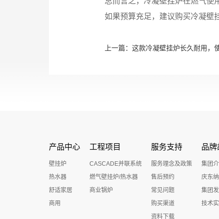
总而言之，冷凝壁挂炉在燃气使
如果预算充足，建议购买冷凝壁
上一篇：
这款冷凝壁挂炉长久耐用，
产品中心
工程项目
服务支持
品牌
壁挂炉
CASCADE并联系统
服务理念及政策
集团介
热水器
燃气壁挂炉/热水器
售后预约
庆东纳
舒适家居
商业锅炉
常见问题
集团发
商用
购买渠道
技术实
资料下载