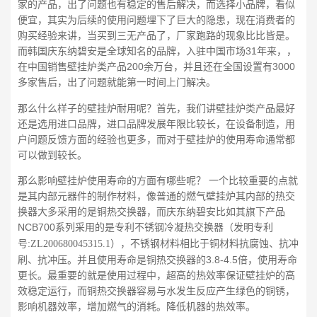
家的产品，出了问题也有稳定的售后解决，而选择小品牌，看似
便宜，其实为后续的使用问题埋下了巨大的隐患，现在消费者的
购买经验来讲，当买到三无产品了，厂家跑路的现象比比皆是。
而韩国庆东纳碧安是全球知名的品牌，入驻中国市场31年来，，
在中国销售壁挂炉类产品200余万台，并且还在全国设置有3000
多家售后，出了问题就能第一时间上门解决
。
那么什么样子的壁挂炉耐用呢？首先，我们讲壁挂炉类产品最好
还是选用进口品牌，进口品牌发展年限比较长，在设备制造，用
户问题反馈方面的经验也更多，而对于壁挂炉的使用寿命通常都
可以做到较长。
那么影响壁挂炉使用寿命的方面有哪些呢？ 一个比较重要的点就
是其内部元器件的制作材料，像普通的燃气壁挂炉其内部的热交
换器大多采用的是铜热交换器，而庆东纳碧安比如其旗下产品
NCB700系列采用的是专利不锈钢
热交换器
冷凝
（发明专利
，不锈钢材料相比于铜材料抗腐蚀、抗冲
号:ZL200680045315.1）
刷、抗冲压。并且使用寿命是铜热交换器的3.8-4.5倍，使用寿命
更长。最重要的就是使用过程中，超高的热效率保证壁挂炉的高
效稳定运行，而铜热交换器容易与水发生反应产生绿色的铜锈，
影响机器效率，增加燃气的消耗。降低机器的热效率。