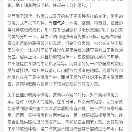
帐，地上铺着西域毛毯，住起来十分的暖和。）
然而到了现代，取暖方式又开始有了更多种多样的变化，常见的
取暖方式有以下几种，有
暖气片
、地暖、空调、电热器、壁挂炉
等几种取暖的模式，那么在冬日里哪种取暖模式最好呢？我们来
简单的分析一下，其中空调和电热器首先被pass掉，这两种取暖
模式虽然能够获得暂时的温暖，但是你会发现，它会渐渐烤干屋
里的水分，让人时间长了经常在屋里待着的话容易有口干舌燥的
反应。容易上火，并且功能较为单一，仅仅能提供屋内的热量，
并不能提供冬季的生活热水等等。而其余的另一种取暖模式使用
燃气壁挂炉。壁挂炉取暖可以用暖气片或者是地暖。而暖气片和
地暖也存在于集中供暖当中。而对于燃气壁挂炉还有集中供暖而
言，这两种取暖方案是时下较为受欢迎的取暖方案。
关于壁挂炉和集中供暖，这两种方案的对比，对于集中供暖方
案，是时下很多人的选择，在冬日里，外面天寒地冻，回到家就
能感受到舒适舒服而又温暖温馨的家庭环境。是一种很惬意的享
受，然而，集中供暖也有两大缺点，第一就是被动接受暖气，经
常会出现供暖推迟的情况产生，不能够自主调节方案。比较影响
冬季的取暖体验，第二点就是不能提供日常所需的生活热水，假