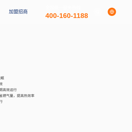
全国统一服务热线
加盟招商
400-160-1188
用燃气壁挂炉
台满足供暖及热水需求
噪音低至45dB，安静不扰眠
键设定室温，采暖舒适高效
换器，耐腐蚀寿命长，长期高效运行
系统，保证稳定空燃比，节省燃气量，提高热效率
燃气压环境，依然稳定运行