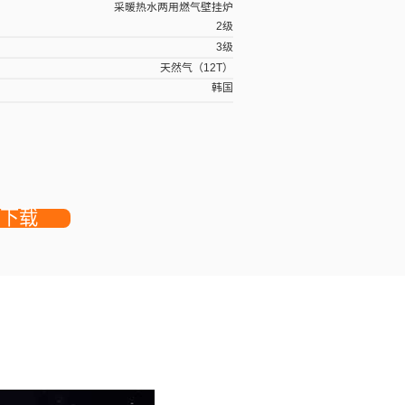
采暖热水两用燃气壁挂
天然气（12
韩
资料下载