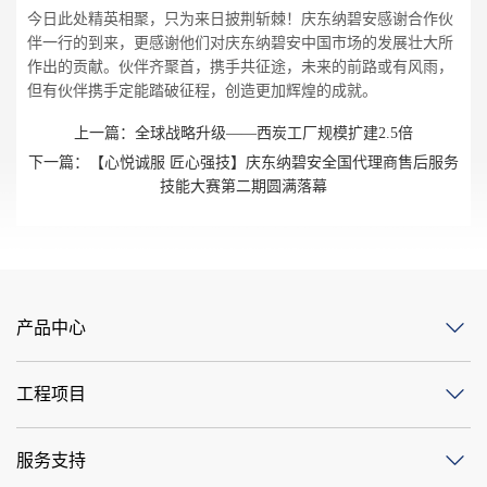
今日此处精英相聚，只为来日披荆斩棘！庆东纳碧安感谢合作伙
伴一行的到来，更感谢他们对庆东纳碧安中国市场的发展壮大所
作出的贡献。伙伴齐聚首，携手共征途，未来的前路或有风雨，
但有伙伴携手定能踏破征程，创造更加辉煌的成就。
上一篇：
全球战略升级——西炭工厂规模扩建2.5倍
下一篇：
【心悦诚服 匠心强技】庆东纳碧安全国代理商售后服务
技能大赛第二期圆满落幕
产品中心
工程项目
服务支持