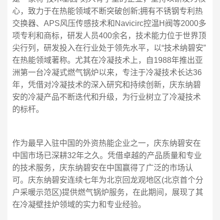
心，致力于在热能领域不断突破创新;拥有不锈钢专利热
交换器、APS风压传感技术和Navicirc控温H阀等2000多
项专利和商标，研发人员400余名，技术能力位于世界顶
尖行列，研发投入在行业处于领先水平，以“技术纳碧安”
在热能领域著称。尤其在冷凝技术上，自1988年推出亚
洲第一台冷凝式燃气锅炉以来，专注于冷凝技术长达36
年，凭借对冷凝技术的深入研究和持续创新，庆东纳碧
安的冷凝产品不断迭代和升级，为行业树立了冷凝技术
的标杆。
作为最早入驻中国的外资热能企业之一，庆东纳碧安在
中国市场已深耕32年之久。凭借卓越的产品质量和专业
的技术服务，庆东纳碧安在中国赢得了广泛的市场认
可。庆东纳碧安连续七年为北京回龙观地区(北京首个分
户采暖示范区)提供燃气锅炉服务，在此期间，展现了其
在冷凝壁挂炉领域的实力和专业经验。