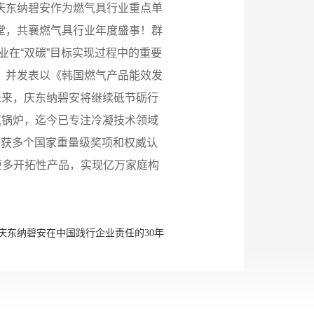
庆东纳碧安作为燃气具行业重点单
堂，共襄燃气具行业年度盛事！群
在“双碳”目标实现过程中的重要
，并发表以《韩国燃气产品能效发
未来，庆东纳碧安将继续砥节砺行
气锅炉，迄今已专注冷凝技术领域
，并获多个国家重量级奖项和权威认
更多开拓性产品，实现亿万家庭构
庆东纳碧安在中国践行企业责任的30年