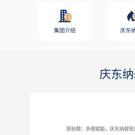
集团介绍
庆东
庆东纳
原标题：多维赋能，庆东纳碧安助