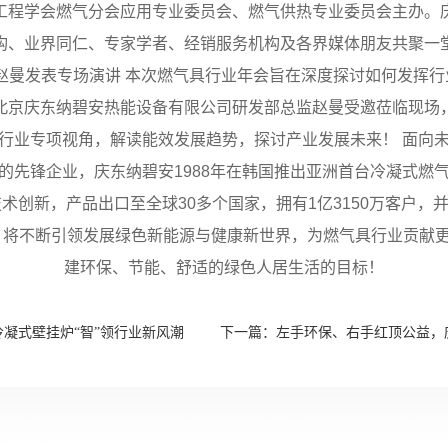
工程学会燃气分会应用专业委员会、燃气供热专业委员会主办。
构、业界同仁、专家学者、经销服务机构及各界媒体朋友共聚一
赵曼发表专场演讲 本次燃气具行业年会旨在深度探讨如何发挥行业
北京庆东纳碧安热能设备有限公司研发部总监赵曼受邀莅临现场
行业专项视角，解读能效发展趋势，探讨产业发展未来！ 面向
的先锋企业，庆东纳碧安1988年在韩国推出亚洲首台冷凝式燃
术创新，产品出口至全球30多个国家，拥有1亿3150万客户
年，将不断引领发展绿色新能源与健康新世界，为燃气具行业贡献
建环保、节能、舒适的绿色人居生活的目标！
凝式壁挂炉“智”领行业新风潮
下一篇：
左手环保、右手红顶公益，