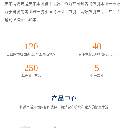
庆东纳碧安是庆东集团旗下品牌，作为韩国知名的热能集团一直致
力于研发销售世界一流水准的环保、节能、高效热能产品，专注冷
凝式壁挂炉近40年。
庆东纳碧安建有平泽、松炭、西炭、北京等大型生产基地，年产量
120
40
超过250万台。主要产品线有壁挂炉、热水器、中型落地炉、大型真
空炉，商用Cascade并联系统。产品出口至欧盟各国、英国、美国、
出口欧盟各国近120个国家及地区
专注冷凝式壁挂炉近40年
加拿大、俄罗斯等近120个国家。
250
5
年产量 / 万台
生产基地
产品中心
舒适生活环境的合作伙伴，纳碧安守护您和家人的健康生活