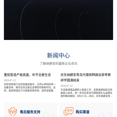
新闻中心
了解纳碧安的最新企业资讯
重投智造产能底盘，补齐全屋生态
庆东纳碧安青岛代理商韩国总部考察
研学圆满结束
2026-07-22
在舒适家居行业的发展进程中，已然从单纯的单一
2026-07-22
设备竞争，跨步迈向全屋生态博弈的崭新时代。此
为深度溯源品牌匠心制造工艺，近距离感知前沿热
刻，底层制造实力与智能系统布局，如同坚固基
能核心技术，进一步深化青岛代理商团队与品牌总
石，成为品牌构建长期竞争优势的两大核心要素。
部的联动联结，6月23 日—26日，庆东纳碧安青岛
代理商团队远赴韩国，开启四天三晚总部研学之
旅。此行团队先后走访 Navien Eco Hub 智慧工
厂、品牌历史展厅、商用标杆项目现场及首尔研发
中心，品鉴精工智造、深挖核心技术；同时沉浸式
售后服务支持
购买渠道
领略韩国本土人文风貌，完成了一场集技术深造、
视野拓展、伙伴交流于一体的赋能