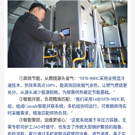
①高效节能，从燃烧源头省气：
“NFB-98HC采用全预混冷
凝技术，热效率高达108%，能高效回收烟气余热，让燃气燃烧更
充分，从源头减少能源损耗，为按需供热奠定节能基础。”
②智能并联，负荷精准匹配：
“我们采用14台NFB-98HC机
组，组成Cascade智能并联系统，多机组协同运行，可根据商场实
时采暖需求，精准匹配供热负荷。”
③智能管控，运维更省心：
“这套系统属于非压力容器，无
需专职司炉工24小时值守，也免去了传统大型锅炉繁琐的报备、
年检流程，客户通过手机就能远程管控设备、调节温度，真正实