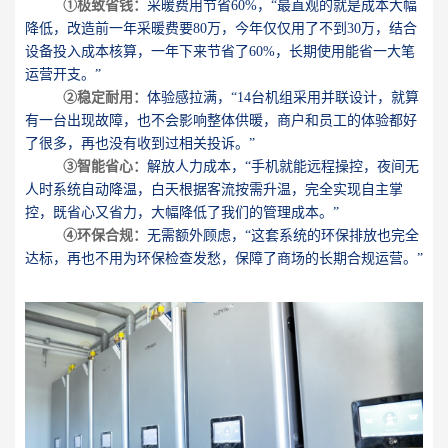
①极致省钱：
采暖费用节省60%，“最直观的就是成本大幅
降低，改造前一年采暖费要80万，今年仅仅用了不到30万，结合
设备投入成本核算，一年下来节省了60%，长期使用能省一大笔
运营开支。”
②稳定耐用：
体验感拉满，“14台机组采用并联设计，就算
有一台出现故障，也不会影响整体供暖，商户和员工的体验都好
了很多，再也没有收到过相关投诉。”
③智能省心：
解放人力成本，“手机就能远程操控，夜间无
人时系统自动降温，白天根据客流按需升温，完全实现自主掌
控，既省心又省力，大幅降低了我们的管理成本。”
④环保合规：
无需额外顾虑，“这套系统的环保排放也完全
达标，再也不用为环保检查发愁，保障了商场的长期合规运营。”