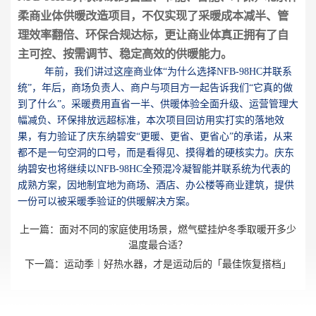
柔商业体供暖改造项目，不仅实现了采暖成本减半、管
理效率翻倍、环保合规达标，更让商业体真正拥有了自
主可控、按需调节、稳定高效的供暖能力。
年前，我们讲过这座商业体“为什么选择NFB-98HC并联系
统”，年后，商场负责人、商户与项目方一起告诉我们“它真的做
到了什么”。采暖费用直省一半、供暖体验全面升级、运营管理大
幅减负、环保排放远超标准，本次项目回访用实打实的落地效
果，有力验证了庆东纳碧安“更暖、更省、更省心”的承诺，从来
都不是一句空洞的口号，而是看得见、摸得着的硬核实力。庆东
纳碧安也将继续以NFB-98HC全预混冷凝智能并联系统为代表的
成熟方案，因地制宜地为商场、酒店、办公楼等商业建筑，提供
一份可以被采暖季验证的供暖解决方案。
上一篇：
面对不同的家庭使用场景，燃气壁挂炉冬季取暖开多少
温度最合适？
下一篇：
运动季｜好热水器，才是运动后的「最佳恢复搭档」