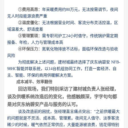
①费用高昂：
年采暖费用约80万元，无法按需调节，夜间
无人时段能源浪费严重
②温度僵化：
无法根据营业时间、客流分布灵活控温，区
域温差大、舒适度差
③管理繁琐：
需专职司炉工24小时值守，传统锅炉需定期
报备、年检，人力与管理成本高
④环保压力：
氮氧化物排放不达标，面临环保改造与验收
风险
为彻底解决上述问题，建材城最终选择了庆东纳碧安 NFB-
98HC智能并联系统，以14台机组协同工作，打造一套经济、自
主、智能、环保的商用供暖解决方案。
成本减半、效率翻倍
回访现场，我们特别采访了建材城负责人张经理，
谈及供暖系统改造后的变化，他感触颇深，字字句句都
是对庆东纳碧安产品与服务的认可。
谈及改造前的困扰，张经理直言痛点突出：“之前供暖最大
的问题就是不灵活、成本高、管理累。夜间无人值守、淡季客流
稀少的时候，暖气依然正常供应，大量能源被浪费，钱花得特别