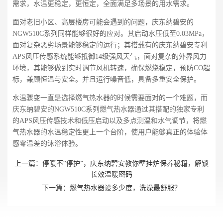
需求，水温更稳定，更恒定，全面满足多场景的用水需求。
面对老旧小区、高层楼房可能会遇到的问题，庆东纳碧安的
NGW510C系列同样能够很好的应对。其启动水压低至0.03MPa，
面对复杂恶劣场景能够稳定的运行；其搭载有的庆东纳碧安专利
APS风压传感系统能够抵御14级强风天气，面对复杂的外界风力
环境，其能够做到实时调节风机转速，确保燃烧稳定，预防CO超
标，兼顾恒温与安全。并且运行噪音低，具备多重安全保护。
水温骤变一直是选择燃气热水器的时候需要面对的一个难题，而
庆东纳碧安的NGW510C系列燃气热水器通过其搭配的独家专利
的APS风压传感技术和低压启动以及多点测温和水气调节，将燃
气热水器的水温稳定性更上一个台阶，使用户能够真正的体验体
感零温差的沐浴体验。
上一篇：
停暖不“停护”，庆东纳碧安教你壁挂炉保养秘籍，解锁
长效温暖密码
下一篇：
燃气热水器设多少度，洗澡最舒服？