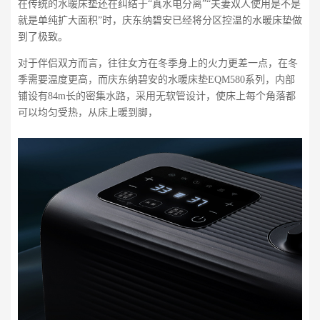
在传统的水暖床垫还在纠结于“真水电分离”“夫妻双人使用是不是
就是单纯扩大面积”时，庆东纳碧安已经将分区控温的水暖床垫做
到了极致。
对于伴侣双方而言，往往女方在冬季身上的火力更差一点，在冬
季需要温度更高，而庆东纳碧安的水暖床垫EQM580系列，内部
铺设有84m长的密集水路，采用无软管设计，使床上每个角落都
可以均匀受热，从床上暖到脚，