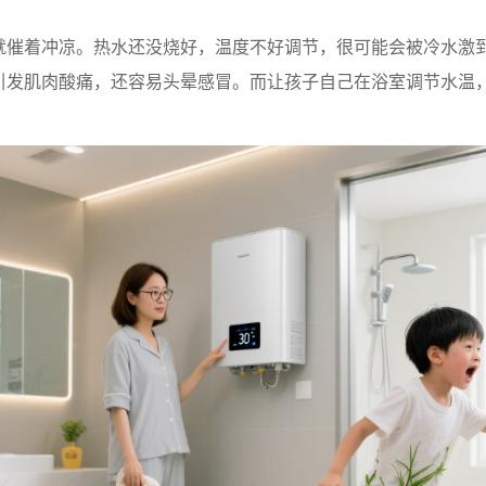
就催着冲凉。热水还没烧好，温度不好调节，很可能会被冷水激
引发肌肉酸痛，还容易头晕感冒。而让孩子自己在浴室调节水温