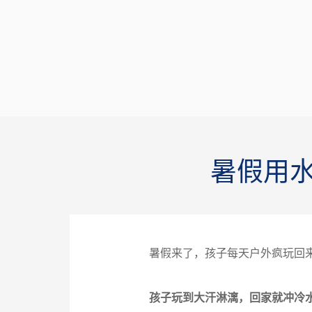
暑假用
暑假来了，孩子每天户外疯玩回
孩子玩到大汗淋漓，回家就冲冷