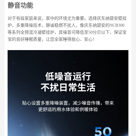
静音功能
对于有娃家庭来说，家中的环境尤为重要。选择庆东纳碧安壁挂
炉，多重降噪技术，静谧稳燃不扰人，像庆东纳碧安的NCB300
等系列全预混冷凝壁挂炉，其噪音可降低至50分贝以下，保证宝
宝的良好睡眠质量，让您全家睡得放心、安心！