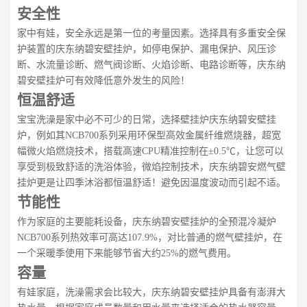
安全性
家中有娃，安全永远是第一位的考量因素。选择具有多重安全保
护装置的庆东纳碧安壁挂炉，如停电保护、漏电保护、风压诊
断、水流量诊断、燃气阀诊断、火焰诊断、电路诊断等，庆东纳
碧安壁挂炉可有效降低意外发生的风险！
恒温舒适
宝宝洗澡是家中必不可少的日常，选择壁挂炉庆东纳碧安壁挂
炉，例如其NCB700系列采用环保型高效金属纤维燃烧器，超宽
幅微火焰燃烧技术，搭载高速CPU精准控制在±0.5℃，让您可以
享受到极致舒适的洗浴体验，微焰控制技术，庆东纳碧安燃气壁
挂炉更是让四季沐浴都恒温舒适！避免因温度波动而引起不适。
节能性
作为家庭的主要能耗设备，庆东纳碧安壁挂炉的全预混冷凝炉
NCB700系列热效率可高达107.9%，对比普通的燃气壁挂炉，在
一个采暖季使用下来能够节省大约25%的燃气费用。
容量
有娃家庭，洗澡需求会比较大，庆东纳碧安壁挂炉具备有澎湃大