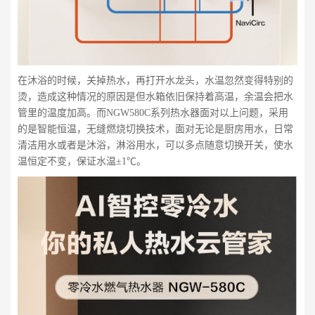
在沐浴的时候，关掉热水，再打开水龙头，水温忽然变得特别的
烫，造成这种情况的原因是但水箱依旧保持着高温，余温会把水
管里的温度加高。而NGW580C系列热水器面对以上问题，采用
的是智能恒温，无缝燃烧切换技术，面对无论是厨房用水，日常
清洁用水或者是沐浴，淋浴用水，可以多点随意切换开关，使水
温恒定不变，保证水温±1℃。