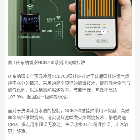
图 1庆东纳碧安NCB700系列冷凝壁挂炉
庆东纳碧安全预混冷凝NCB700壁挂炉针对于普通壁挂炉燃气燃
烧不充分的情况，采用的是全预混的燃烧技术，提前混合空气与
燃气比例，以达到高能燃烧效率，节能环保，热效率高达
107.9%，超国家一级能效标准。
而对于洗澡沐浴水温的控制，NCB700壁挂炉采用环保型、高效
率金届纤维燃烧器，可实现超宽幅微火焰燃烧技术，搭载高速
CPU，多点用水恒温无波动。生活热水0.5℃精准控温。让沐浴
更加舒适。