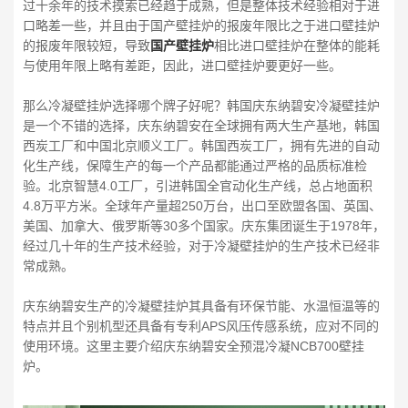
过十余年的技术摸索已经趋于成熟，但是整体技术经验相对于进
口略差一些，并且由于国产壁挂炉的报废年限比之于进口壁挂炉
的报废年限较短，导致
国产壁挂炉
相比进口壁挂炉在整体的能耗
与使用年限上略有差距，因此，进口壁挂炉要更好一些。
那么冷凝壁挂炉选择哪个牌子好呢？韩国庆东纳碧安冷凝壁挂炉
是一个不错的选择，庆东纳碧安在全球拥有两大生产基地，韩国
西炭工厂和中国北京顺义工厂。韩国西炭工厂，拥有先进的自动
化生产线，保障生产的每一个产品都能通过严格的品质标准检
验。北京智慧4.0工厂，引进韩国全官动化生产线，总占地面积
4.8万平方米。全球年产量超250万台，出口至欧盟各国、英国、
美国、加拿大、俄罗斯等30多个国家。庆东集团诞生于1978年，
经过几十年的生产技术经验，对于冷凝壁挂炉的生产技术已经非
常成熟。
庆东纳碧安生产的冷凝壁挂炉其具备有环保节能、水温恒温等的
特点并且个别机型还具备有专利APS风压传感系统，应对不同的
使用环境。这里主要介绍庆东纳碧安全预混冷凝NCB700壁挂
炉。