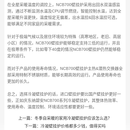
在全屋采暖温度的调控上，NCB700壁挂炉采用出回水双温感监
测，通过不断监测水温及CPU调节燃烧，智能控制水温，达到全
屋采暖升温更快，温度恒定无偏差，出水温控&回水温控可选，
能够满足不同家庭的采暖需求。
针对于极端气候以及居住环境较为特殊（高寒地区，老旧、高层
小区）的情况，NCB700壁挂炉能够稳定支持三低的运行，并且
在极寒条件下，比如零下40度的情况NCB700壁挂炉仍然能够稳
定的运行。
而对于产品的使用寿命情况，NCB700壁挂炉主热&潜热交换器全
部采用特制不锈钢材质，能够长期高效的运行。产品使用寿命也
更加的长久。
总之，选择冷凝壁挂炉的话，进口壁挂炉要比国产壁挂炉更好一
些，正如庆东纳碧安NCB700系列冷凝壁挂炉，其整体热效率、
使用寿命、温度控制、环境适应性都要更好一些。
上一篇：
冬季自采暖的家用冷凝壁挂炉应该怎么选？
下一篇：
冷凝壁挂炉价格都多少钱，值得买吗