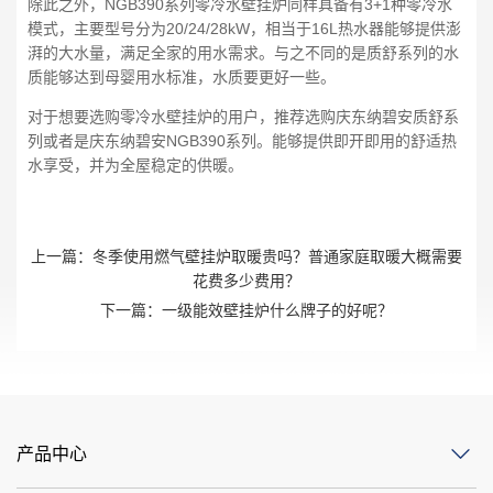
除此之外，NGB390系列零冷水壁挂炉同样具备有3+1种零冷水
模式，主要型号分为20/24/28kW，相当于16L热水器能够提供澎
湃的大水量，满足全家的用水需求。与之不同的是质舒系列的水
质能够达到母婴用水标准，水质要更好一些。
对于想要选购零冷水壁挂炉的用户，推荐选购庆东纳碧安质舒系
列或者是庆东纳碧安NGB390系列。能够提供即开即用的舒适热
水享受，并为全屋稳定的供暖。
上一篇：
冬季使用燃气壁挂炉取暖贵吗？普通家庭取暖大概需要
花费多少费用？
下一篇：
一级能效壁挂炉什么牌子的好呢？
产品中心