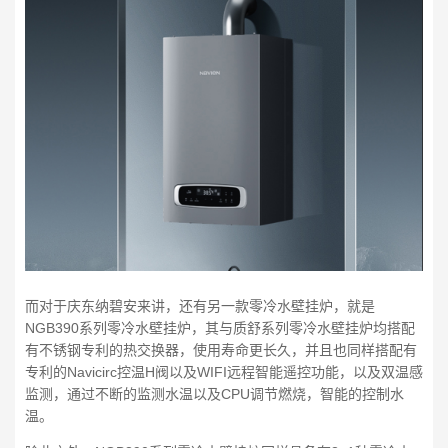
而对于庆东纳碧安来讲，还有另一款零冷水壁挂炉，就是
NGB390系列零冷水壁挂炉，其与质舒系列零冷水壁挂炉均搭配
有不锈钢专利的热交换器，使用寿命更长久，并且也同样搭配有
专利的Navicirc控温H阀以及WIFI远程智能遥控功能，以及双温感
监测，通过不断的监测水温以及CPU调节燃烧，智能的控制水
温。