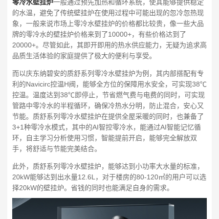
零冷水壁挂炉
一般通过预先加热和循环系统，使其能够提供稳定
的水温，避免了传统壁挂炉在使用过程中可能出现的忽冷忽热现
象，一般来说市场上零冷水壁挂炉的价格都比较贵，像一些大品
牌的零冷水的壁挂炉价格来到了10000+，有些价格达到了
20000+。尽管如此，其即开即用的热水供应能力，无疑为追求高
品质生活体验的家庭提供了极大的便利与享受。
而以庆东纳碧安的质舒系列零冷水壁挂炉为例，其内部搭配有专
利的Navicirc控温H阀，能够全方位的保障用水安全，可实现38℃
控温。温度达到38℃即停止，节省燃气费与电费的同时，可实现
管路中零冷水的半程循环，确保冷热水分明，防止混合，安心又
节能。质舒系列零冷水壁挂炉在提供全屋采暖的同时，也兼备了
3+1种零冷水模式，其中的AI智控零冷水，能通过AI智能记忆循
环，自主学习分析使用习惯，智能提前开启，能够完全解放双
手，将舒适与节能完美结合。
此外，质舒系列零冷水壁挂炉，能够达到小功率大水量的标准，
20kW能够达到出水量12.6L，对于楼房的80-120㎡的用户可以选
择20kW的壁挂炉。省钱的同时也能满足自身的需求。