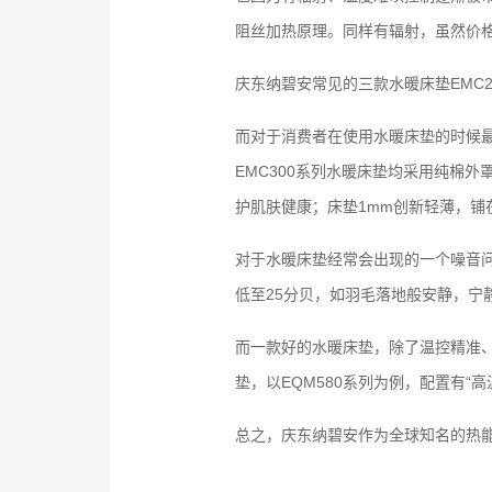
阻丝加热原理。同样有辐射，虽然价
庆东纳碧安常见的三款水暖床垫EMC2
而对于消费者在使用水暖床垫的时候最
EMC300系列水暖床垫均采用纯棉
护肌肤健康；床垫1mm创新轻薄，
对于水暖床垫经常会出现的一个噪音
低至25分贝，如羽毛落地般安静，宁
而一款好的水暖床垫，除了温控精准
垫，以EQM580系列为例，配置有
总之，庆东纳碧安作为全球知名的热