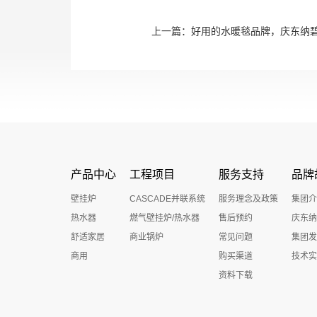
上一篇：
好用的水暖毯品牌，庆东纳
产品中心
工程项目
服务支持
品牌
壁挂炉
CASCADE并联系统
服务理念及政策
集团介
热水器
燃气壁挂炉/热水器
售后预约
庆东纳
舒适家居
商业锅炉
常见问题
集团发
商用
购买渠道
技术实
资料下载