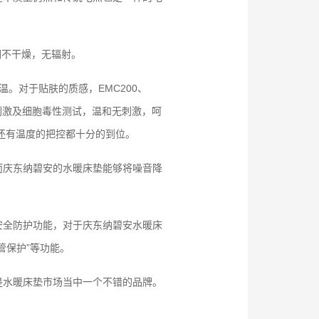
温润不干燥，无辐射。
。对于贴肤的质感，EMC200、
肤刺激及细胞毒性测试，温和无刺激，呵
还有温度的把控都十分的到位。
而庆东纳碧安的水暖床垫能够将噪音降
安全防护功能，对于庆东纳碧安水暖床
管保护”等功能。
是水暖床垫市场当中一个不错的品牌。