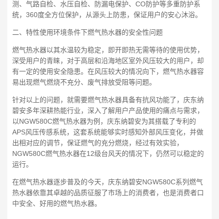
测、气路自检、水压自检、防漏电保护、CO防护等多重防护系
统，360度全方位保护，从源头上防患，保证用户的安心沐浴。
二、特性使用环境条件下燃气热水器的安全性问题
燃气热水器以其水温较为稳定，即开即热无需等待的使用优势，
深受用户的青睐，对于高层和沿海地区室外风压较大的用户，却
有一定的使用安全隐患。在风压较大的情况向下，燃气热水器容
易出现燃气燃烧不充分、废气排放受阻等问题。
针对以上的问题，就需要燃气热水器具备有抗风功能了，庆东纳
碧安多年深耕热能行业，深入了解用户产品使用的痛点与需求，
以NGW580C燃气热水器为例，庆东纳碧安为其搭载了专利的
APS风压传感系统，这套系统能够实时感知外部风压变化，并做
出相对应的调节，保证燃气的充分燃烧，经过有效实验，
NGW580C燃气热水器在12级台风天的情况下，仍然可以稳定的
运行。
在燃气热水器逐步普及的今天，庆东纳碧安NGW580C系列燃气
热水器依靠其卓越的品质征服了市场上的消费者，也是消费者口
中安全、好用的燃气热水器。