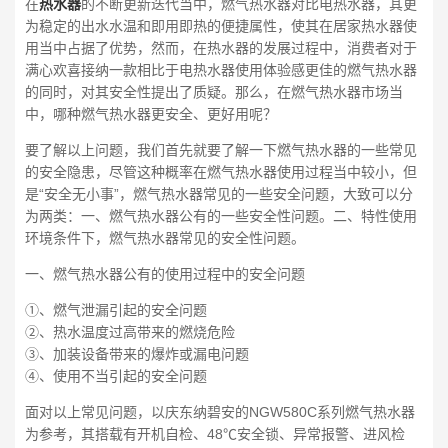
在
热水器
的不断更新迭代当中，燃气热水器对比电热水器，其更
为稳定的出水水温和即用即热的便捷属性，使其在居家热水器使
用当中占据了优势，然而，在热水器的发展过程中，消费者对于
满心欢喜接纳一款相比于电热水器使用体验感更佳的燃气热水器
的同时，对其安全性提出了质疑。那么，在燃气热水器市场当
中，哪种燃气热水器更安全、更好用呢？
要了解以上问题，我们首先就要了解一下燃气热水器的一些常见
的安全隐患，尽管这种概率在燃气热水器使用过程当中较小，但
是“安全无小事”，燃气热水器常见的一些安全问题，大致可以分
为两类：一、燃气热水器公有的一些安全性问题。二、特性使用
环境条件下，燃气热水器常见的安全性问题。
一、燃气热水器公有的使用过程中的安全问题
①、燃气泄漏引起的安全问题
②、热水温度过高带来的燃烧危险
③、加装设备带来的爆炸或漏电问题
④、使用不当引起的安全问题
面对以上常见问题，以庆东纳碧安的NGW580C系列燃气热水器
为参考，其搭载有开机自检、48℃安全锁、异常报警、进风检