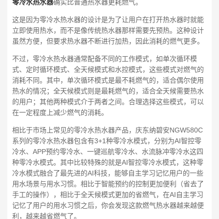
零冷水热水器
确实比普通热水器更耗燃气。
这是因为零冷水热水器的设计是为了让用户在打开热水器时就能
立即使用热水，而不是像传统热水器那样需要先预热。这种设计
虽然方便，但要求热水器不断进行加热，因此消耗的燃气更多。
不过，零冷水热水器通常配备不同的工作模式，如单次循环模
式、定时循环模式、全天候模式和水控模式，这些模式对燃气的
消耗不同。其中，单次循环模式是最不耗燃气的，适合偶尔使用
热水的情况；全天候模式则是最耗燃气的，适合全天候需要热水
的用户；其他两种模式介于两者之间。合理选择这些模式，可以
在一定程度上减少燃气的消耗。
相比于市场上常见的零冷水热水器产品，庆东纳碧安NGW580C
系列的零冷水热水器包含有3+1种零冷水模式，分别为AI智控零
冷水、APP预约零冷水、一键巡航零冷水、水流脉冲零冷水这四
种零冷水模式。其中比较特殊的就是AI智控零冷水模式，这种零
冷水模式融合了最先进的AI科技，能够自主学习记忆用户的一些
用水场景与用水习惯。相比于智能预约的控制更加便利（省去了
手工的操作），相比于全天候模式更加的省燃气，在AI自主学习
记忆了用户的用水习惯之后，你会发现这款燃气热水器越来越便
利，越来越省燃气了。