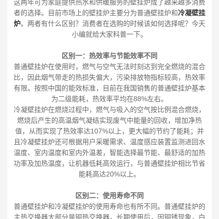
这两年可为家庭提供热水和供暖服务的壁挂炉成了越来越多消费
者的选择。目前市场上的壁挂炉主要分为普通壁挂炉和
冷凝壁挂
炉
。两者有什么区别？消费者在选购的时候该如何选择呢？今天
小编就给大家科普一下。
区别一：热效率与节能效率不同
普通壁挂炉在使用时，燃气与空气无法时刻达到完全燃烧的混合
比，因此烟气带走的热损失偏大，污染排放物指标较高，热效率
有限。按照中国的能效标准，目前在我国销售的普通壁挂炉基本
为二级能耗，热效率平均在88%左右。
冷凝壁挂炉在燃烧过程中，燃气与吸入的空气按比例混合燃烧，
燃烧后产生的高温烟气凝结实现废气中能量的回收，增加净热
值，从而实现了热效率达107%以上，更大幅的节约了能耗；并
且冷凝壁挂炉还可根据用户采暖需求、温度感应装置监测进回水
温度、室内温度和室内外温差，智能选择最节能、最舒适的加热
功率及加热温度，让机器低耗高效运行，与普通壁挂炉相比节省
能耗高达20%以上。
区别二：使用寿命不同
普通壁挂炉和冷凝壁挂炉的使用寿命也有所不同。普通壁挂炉的
主热交换器大部分是铜热交换器，长期使用后，因铜锈现象，白