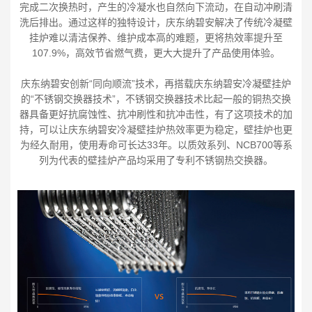
完成二次换热时，产生的冷凝水也自然向下流动，在自动冲刷清
洗后排出。通过这样的独特设计，庆东纳碧安解决了传统冷凝壁
挂炉难以清洁保养、维护成本高的难题，更将热效率提升至
107.9%，高效节省燃气费，更大大提升了产品使用体验。
庆东纳碧安创新“同向顺流”技术，再搭载庆东纳碧安冷凝壁挂炉
的“不锈钢交换器技术”，不锈钢交换器技术比起一般的铜热交换
器具备更好抗腐蚀性、抗冲刷性和抗冲击性，有了这项技术的加
持，可以让庆东纳碧安冷凝壁挂炉热效率更为稳定，壁挂炉也更
为经久耐用，使用寿命可长达33年。以质效系列、NCB700等系
列为代表的壁挂炉产品均采用了专利不锈钢热交换器。