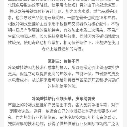
化现象导致热效率降低，使用寿命缩短！另外由于内部燃烧室、
换热器等关键部位的设计问题，加之国内水质、燃气品质等因
素，也会导致产品使用寿命受限，一般在最长也就是15年左右。
相反冷凝式壁挂炉主要采用不锈钢热交换器作为核心配件，不锈
钢材质具有耐腐蚀的性能特点，有效防止水质二次污染，不易产
生氧化物隔热层，长久保持高换热效率，同时因为不锈钢耐腐蚀
性较强，使用寿命也相应增加，相同保养条件下，冷凝炉在使用
寿命上是普通炉的两倍。
区别三：价格不同
冷凝壁挂炉因为技术和成本的投入，所以通常定价比普通壁挂炉
更高，但是它可以提供更高的热效率，节能环保，节省燃气费及
水电费成本，从长期来看可以给消费者节省家庭开支和提供更好
的热能使用体验。
冷凝壁挂炉行业领头羊，庆东纳碧安
市面上的冷凝式壁挂炉产品层出不穷，各大品牌争相斗艳，对于
消费者来说，选择一款适合自己的冷凝壁挂炉确实需要多方考
究。作为热能行业的佼佼者，专注冷凝技术35年的庆东纳碧安，
凭借深厚的技术功底，获得了供热供暖行业及国际市场的广泛认