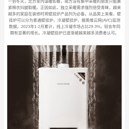
一到冬天，北方室内温暖如春，南方没有集中采暖的朋友只能裹
紧棉衣抖腿取暖。正因如此，独立采暖需求强烈倍受青睐，越来
越多的家庭在装修时将壁挂炉产品列为必备。从品类上来看，壁
挂炉可以分为普通壁挂炉、冷凝壁挂炉，据奥维云网(AVC)监测
数据，2023年1-2月累计，线上冷凝市场占比29.3%，较去年同
期有显著的增长。冷凝壁挂炉已逐渐被越来越多消费者认可。