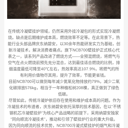
在传统冷凝壁挂炉领域，仍然采用外挂冷凝包的形式实现冷凝燃
烧。缺点是后期维护成本高，燃烧效率不足等。在此背景下，热
能行业头部品牌庆东纳碧安，以30余年热能研发实力为基础，创
新冷凝技术，解决消费者痛点。旗下NCB700壁挂炉正式核心代
表之一，该系列产品改进了燃烧方式——全预混燃烧，将燃气与
空气在点火燃烧前预先充分混合，达到最佳适合燃烧的比例，排
烟温度最低可降至40℃左右，热效率高达107.9%，将燃气的所
有利用价值物尽其用，提升了效率，节能更省钱。
目前NCB700可以做到每年减少氮氧化物排放约79%，减少二氧
化碳排放576kg，相当于一年种植松树208棵，真正做到了绿色
低碳。
尽管如此，传统冷凝炉依旧存在使用和维护成本高的问题。作为
冷凝技术的布道者，庆东纳碧安依托深厚的技术基因，在以“不锈
钢机芯冷凝壁挂炉”为核心产品战略的前提下，采用纳碧安独家
“同向顺流冷凝技术”，推动和引领了壁挂炉行业的重大升级。
因为同向顺流的技术优势，NCB700冷凝式壁挂炉的烟气和冷凝