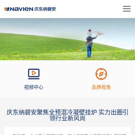
视频中心
品牌视角
庆东纳碧安聚焦全预混冷凝壁挂炉 实力出圈引
领行业新风尚