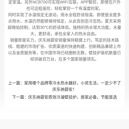
定室温。另外NCB700可实现WIFI互联，APP智控，即使在户外
也可远程遥控，轻松掌控一个有温度的家。
同时实现了水温恒定无波动，用水全程舒适恒温，即使是全屋多
点用水，水温仍然能够保持恒定，从此告别忽冷忽热。夏天采用
超微焰控制，达到30℃的舒适体验。独特的热水增大功能，水量
大，更舒适，承包全家人的热水自由。
销量即是实力，庆东纳碧安销量保持稳健上行。笃定的技术路
线、稳健的市场扩张、优质渠道的快速构建、创新精品重磅上市
以及金质服务等，在中国市场已经圈粉无数，壁挂炉装机数量已
经突破百万台，在多个国家销量领先。
上一篇：
家用哪个品牌零冷水热水器好，小资生活，一定少不了
庆东纳碧安！
下一篇：
庆东纳碧安质效冷凝壁挂炉，居家必备，节能首选