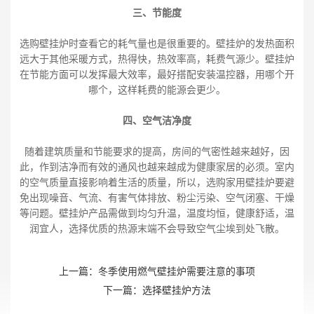
三、节能度
选购壁挂炉时查看它的耗气量也是很重要的。壁挂炉的发热面积
远大于其他采暖方式，热得快，热效率高，耗费气源少。壁挂炉
在节能方面可以发挥最大效率，最好搭配安装温控器，用哪个开
哪个，这样耗费的能源会更少。
四、空气洁净度
随着建筑质量和节能要求的提高，房间的气密性越来越好，因
此，作到洁净而有效的通风也越来越成为健康家居的必须。室内
的空气质量直接影响着生活的质量，所以，选购家用壁挂炉要避
免出现噪音、气流、有害气体排放、粉尘污染、空气闭塞、干燥
等问题。壁挂炉产品需做到均匀升温，温度均恒，健康舒适，温
润宜人，选择优质的热源末端不会导致空气尘埃到处飞散。
上一篇：
冬季使用燃气壁挂炉需要注意的事项
下一篇：
选择壁挂炉方法