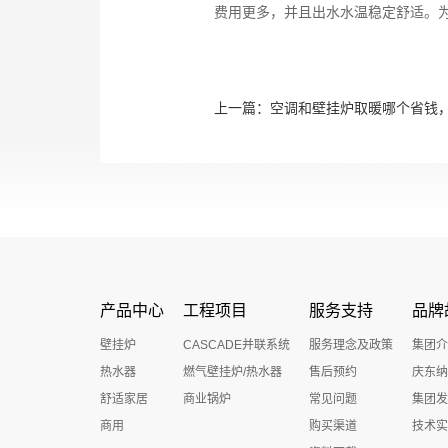
费用更多，并且出水水温稳定舒适。
上一篇：
空调和壁挂炉取暖哪个省钱
产品中心
工程项目
服务支持
品牌
壁挂炉
CASCADE并联系统
服务理念及政策
集团介
热水器
燃气壁挂炉/热水器
售后预约
庆东纳
舒适家居
商业锅炉
常见问题
集团发
商用
购买渠道
技术实