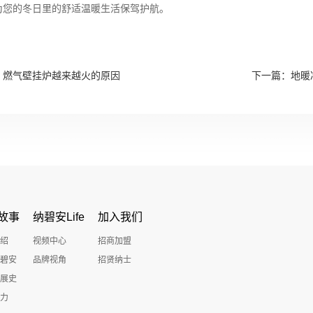
为您的冬日里的舒适温暖生活保驾护航。
，燃气壁挂炉越来越火的原因
下一篇：
地暖
故事
纳碧安Life
加入我们
绍
视频中心
招商加盟
碧安
品牌视角
招贤纳士
展史
力