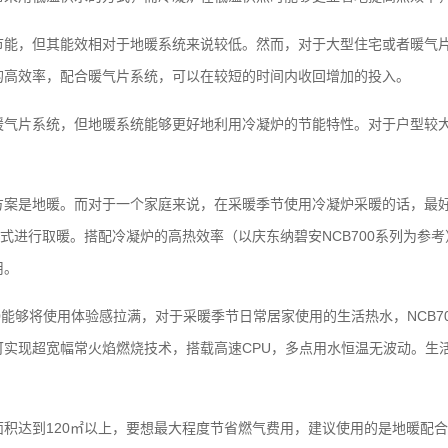
节能，但其能效相对于地暖系统来说较低。然而，对于大型住宅或者暖气
的高效率，配合暖气片系统，可以在较短的时间内收回增加的投入。
暖气片系统，但地暖系统能够更好地利用冷凝炉的节能特性。对于户型较
方案是地暖。而对于一个家庭来说，在采暖季节使用冷凝炉采暖的话，最
方式进行取暖。搭配冷凝炉的高热效率（以庆东纳碧安NCB700系列为参考
用。
00能够将使用体验感拉满，对于采暖季节日常居家使用的生活热水，NCB7
实现超宽幅常火焰燃烧技术，搭载高速CPU，多点用水恒温无波动。生活
积达到120㎡以上，要想最大程度节省燃气费用，建议使用的是地暖配