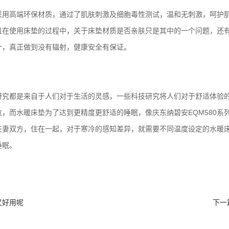
，采用高端环保材质，通过了肌肤刺激及细胞毒性测试，温和无刺激，呵护
且在使用床垫的过程中，关于床垫材质是否亲肤只是其中的一个问题，还
设计，真正做到没有辐射，健康安全有保证。
研究都是来自于人们对于生活的灵感，一些科技研究将人们对于舒适体验
，而水暖床垫为了达到更精度更舒适的睡眠，像庆东纳碧安EQM580系列
妻双方，住在一起，对于寒冷的感知差异，就需要不同温度设定的水暖床垫
睡眠。
又好用呢
下一