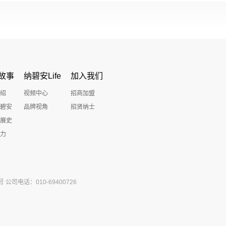
故事
纳碧安Life
加入我们
绍
视频中心
招商加盟
碧安
品牌视角
招贤纳士
展史
力
司电话：010-69400726