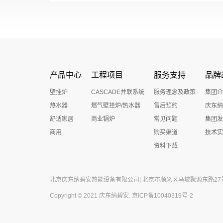
产品中心
工程项目
服务支持
品牌
壁挂炉
CASCADE并联系统
服务理念及政策
集团介
热水器
燃气壁挂炉/热水器
售后预约
庆东纳
舒适家居
商业锅炉
常见问题
集团发
商用
购买渠道
技术实
资料下载
北京庆东纳碧安热能设备有限公司| 北京市顺义区马坡聚源东路27号 公
Copyright © 2021 庆东纳碧安.
京ICP备10040319号-2