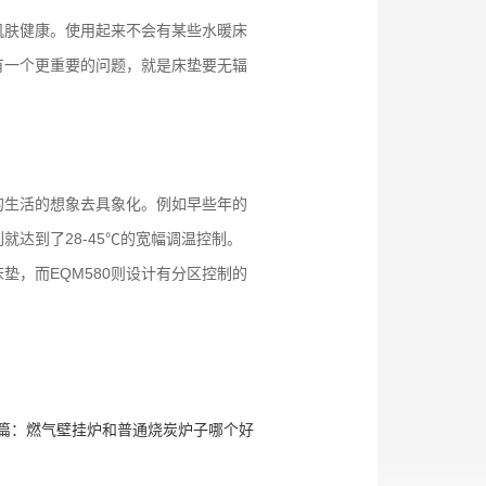
肌肤健康。使用起来不会有某些水暖床
有一个更重要的问题，就是床垫要无辐
的生活的想象去具象化。例如早些年的
就达到了28-45℃的宽幅调温控制。
，而EQM580则设计有分区控制的
篇：
燃气壁挂炉和普通烧炭炉子哪个好