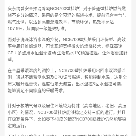
庆东纳碧安全预混冷凝NCB700壁挂炉针对于普通壁挂炉燃气燃
烧不充分的情况，采用的是全预混的燃烧技术，提前混合空气与
燃气比例，以达到高能燃烧效率，节能环保，热效率高达
107.9%，超国家一级能效标准。
而对于洗澡沐浴水温的控制，NCB700壁挂炉采用环保型、高效
率金届纤维燃烧器，可实现超宽幅微火焰燃烧技术，搭载高速
CPU,多点用水恒温无波动.生活热水1℃精准控温。让沐浴更加舒
适。
在全屋采暖温度的调控上，NCB700壁挂炉采用出回水双温感监
测，通过不断监测水温及CPU调节燃烧，智能控制水温，达到全
屋采暖升温更快，温度恒定无偏差，出水温控&回水温控可选，
能够满足不同家庭的采暖需求。
针对于极端气候以及居住环境较为特殊（高寒地区，老旧、高层
小区）的情况，NCB700壁挂炉能够稳定支持三低的运行，并且
在极寒条件下，比如零下40度的情况NCB700壁挂炉仍然能够稳
定的运行。