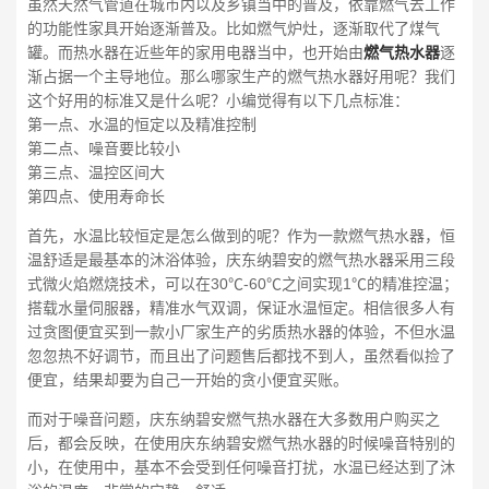
虽然天然气管道在城市内以及乡镇当中的普及，依靠燃气去工作
的功能性家具开始逐渐普及。比如燃气炉灶，逐渐取代了煤气
罐。而热水器在近些年的家用电器当中，也开始由
燃气热水器
逐
渐占据一个主导地位。那么哪家生产的燃气热水器好用呢？我们
这个好用的标准又是什么呢？小编觉得有以下几点标准：
第一点、水温的恒定以及精准控制
第二点、噪音要比较小
第三点、温控区间大
第四点、使用寿命长
首先，水温比较恒定是怎么做到的呢？作为一款燃气热水器，恒
温舒适是最基本的沐浴体验，庆东纳碧安的燃气热水器采用三段
式微火焰燃烧技术，可以在30℃-60℃之间实现1℃的精准控温；
搭载水量伺服器，精准水气双调，保证水温恒定。相信很多人有
过贪图便宜买到一款小厂家生产的劣质热水器的体验，不但水温
忽忽热不好调节，而且出了问题售后都找不到人，虽然看似捡了
便宜，结果却要为自己一开始的贪小便宜买账。
而对于噪音问题，庆东纳碧安燃气热水器在大多数用户购买之
后，都会反映，在使用庆东纳碧安燃气热水器的时候噪音特别的
小，在使用中，基本不会受到任何噪音打扰，水温已经达到了沐