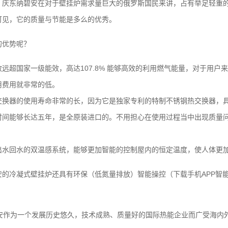
，庆东纳碧安在对于壁挂炉需求量巨大的俄罗斯国民来讲，占有举足轻重
可见，它的质量与节能是多么的优秀。
的优势呢？
远超国家一级能效，高达107.8% 能够高效的利用燃气能量，对于用户
用费用就非常的低。
交换器的使用寿命非常的长，因为它是独家专利的特制不锈钢热交换器，
时间能够长达五年，是全原装进口的。不用担心在使用过程当中出现质量
出水回水的双温感系统，能够更加智能的控制屋内的恒定温度，使人体更
安的冷凝式壁挂炉还具有环保（低氮量排放）智能操控（下载手机APP智
碧安作为一个发展历史悠久，技术成熟、质量好的国际热能企业而广受海内