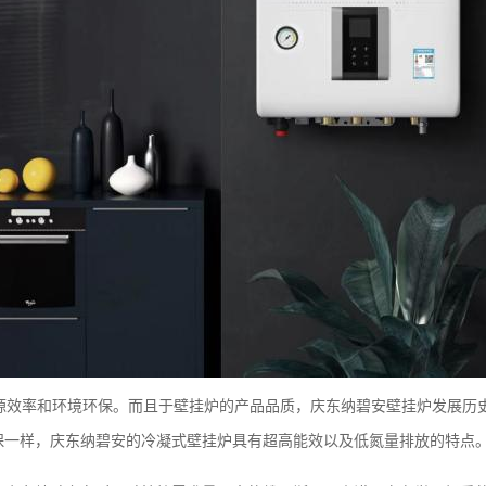
能源效率和环境环保。而且于壁挂炉的产品品质，庆东纳碧安壁挂炉发展历
保一样，庆东纳碧安的冷凝式壁挂炉具有超高能效以及低氮量排放的特点