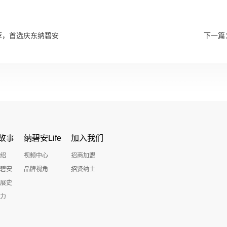
荐，首选庆东纳碧安
下一篇
故事
纳碧安Life
加入我们
绍
视频中心
招商加盟
碧安
品牌视角
招贤纳士
展史
力