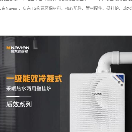
yum、 庆东Navien、庆东TS构建环保材料、核心配件、管材配件、壁挂炉