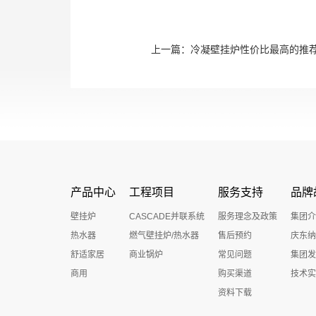
上一篇：
冷凝壁挂炉性价比最高的推
产品中心
工程项目
服务支持
品牌
壁挂炉
CASCADE并联系统
服务理念及政策
集团介
热水器
燃气壁挂炉/热水器
售后预约
庆东纳
舒适家居
商业锅炉
常见问题
集团发
商用
购买渠道
技术实
资料下载