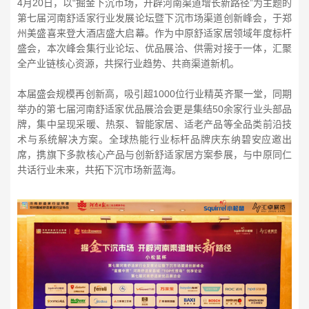
4月20日，以“掘金下沉市场，开辟河南渠道增长新路径”为主题的
第七届河南舒适家行业发展论坛暨下沉市场渠道创新峰会，于郑
州美盛喜来登大酒店盛大启幕。作为中原舒适家居领域年度标杆
盛会，本次峰会集行业论坛、优品展洽、供需对接于一体，汇聚
全产业链核心资源，共探行业趋势、共商渠道新机。
本届盛会规模再创新高，吸引超1000位行业精英齐聚一堂，同期
举办的第七届河南舒适家优品展洽会更是集结50余家行业头部品
牌，集中呈现采暖、热泵、智能家居、适老产品等全品类前沿技
术与系统解决方案。全球热能行业标杆品牌庆东纳碧安应邀出
席，携旗下多款核心产品与创新舒适家居方案参展，与中原同仁
共话行业未来，共拓下沉市场新蓝海。