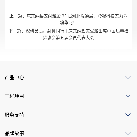
上一篇：
庆东纳碧安闪耀第 25 届河北暖通展，冷凝科技实力圈
粉华北！
下一篇：
深耕品质，载誉同行｜庆东纳碧安受邀出席中国质量检
验协会第五届会员代表大会
产品中心
工程项目
服务支持
品牌故事