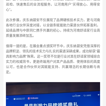
巡检、快速售后的全流程服务，让河南用户“买得放心、用得安
心”。
此次参展，庆东纳碧安不仅展现了品牌硬核技术实力，更与河南
各地行业伙伴深度对接，以全链条赋能助力渠道伙伴拓客盈利，
延续品牌与中原同仁携手共赢的初心，持续为河南舒适家行业高
质量发展添砖加瓦。
值得一提的是，在展会重点颁奖环节中，庆东纳碧安凭借深厚的
品牌积淀、领先的技术实力与扎实的渠道深耕成果，成功斩获“最
具影响力品牌”殊荣。这一奖项不仅是行业对其在舒适家领域综合
实力的权威背书，更是终端用户对其产品品质、使用体验的高度
认可，也是合作伙伴对其赋能支持、共赢理念的长期信赖与肯
定。